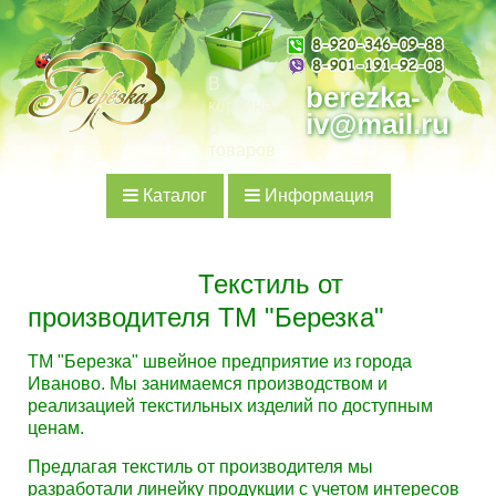
В
berezka-
корзине
iv@mail.ru
0
товаров
Каталог
Информация
Текстиль от
производителя ТМ "Березка"
ТМ "Березка" швейное предприятие из города
Иваново. Мы занимаемся производством и
реализацией текстильных изделий по доступным
ценам.
Предлагая текстиль от производителя мы
разработали линейку продукции с учетом интересов